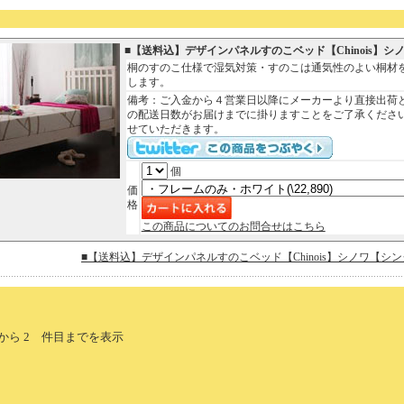
■【送料込】デザインパネルすのこベッド【Chinois】シ
桐のすのこ仕様で湿気対策・すのこは通気性のよい桐材
します。
備考：ご入金から４営業日以降にメーカーより直接出荷
の配送日数がお届けまでに掛りますことをご了承くださ
せていただきます。
個
価
格
この商品についてのお問合せはこちら
■【送料込】デザインパネルすのこベッド【Chinois】シノワ【
件目から 2 件目までを表示