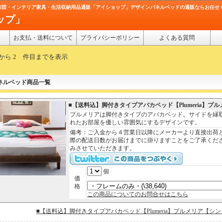
布団・インテリア家具・生活収納用品通販「アイショップ」デザインパネルベッドの通販ならお任せ
ップ」
お支払・送料について
プライバシーポリシー
よくある質問
件目から 2 件目までを表示
ネルベッド商品一覧
■【送料込】脚付きタイプアバカベッド【Plumeria】プ
プルメリアは脚付きタイプのアバカベッド。サイドを縁
れたお部屋を優しい雰囲気にするデザインです。
備考：ご入金から４営業日以降にメーカーより直接出荷
際の配送日数がお届けまでに掛りますことをご了承くだ
みさせていただきます。
個
価
格
この商品についてのお問合せはこちら
■【送料込】脚付きタイプアバカベッド【Plumeria】プルメリア【