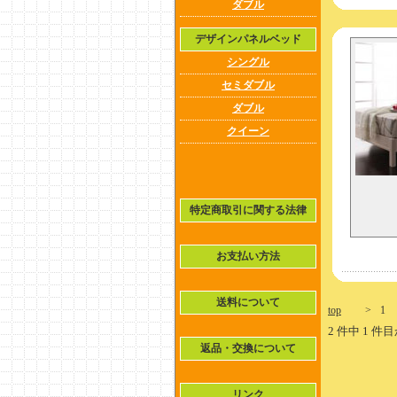
ダブル
デザインパネルベッド
シングル
セミダブル
ダブル
クイーン
特定商取引に関する法律
お支払い方法
送料について
top
>
1
2 件中 1 
返品・交換について
リンク