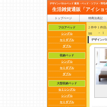
デザインパネルベッド 家具・ベッド・ソファ・羽毛
生活雑貨通販「アイショ
トップページ
特商法表記
2 件中 1 
フロアベッド
top
>
1
シングル
デザインパ
セミダブル
ダブル
収納ベッド
シングル
セミダブル
ダブル
大型収納ベッド
セミシングル
シングル
セミダブル